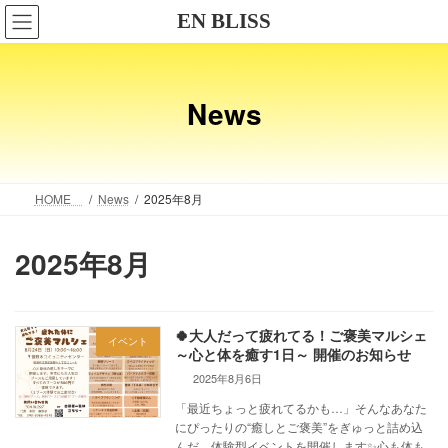
コ
ナ
EN BLISS
ン
ビ
テ
ゲ
ン
ー
ツ
シ
News
へ
ョ
ス
ン
キ
に
ッ
移
プ
動
HOME
News
2025年8月
2025年8月
🍀大人だって疲れてる！ご褒美マルシェ
イベント
～心と体を癒す1日～ 開催のお知らせ
2025年8月6日
「最近ちょっと疲れてるかも…」そんなあなた
にぴったりの“癒しとご褒美”をぎゅっと詰め込
んだ、体験型イベントを開催します✨心も体も